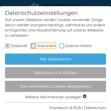
Datenschutzeinstellungen
zurück
zurück
zurück
zurück
zurück
Menu
Auf unserer Webseite werden Cookies verwendet. Einige
Urlaubserlebnisse
Rad & Wandern
Übernachten
Veranstaltungen
Service
davon werden zwingend benötigt, während es uns andere
ermöglichen, Ihre Nutzererfahrung auf unserer Webseite
Sehenswertes
Knotenpunktsystem
Unterkunftssuche
Veranstaltungskalender
FAQ
zu verbessern.
Familienurlaub
Radrouten in Moormerland
Prospekte bestellen
Veranstaltung melden
Gästebefragung
Essentiell
Statistiken
Externe Inhalte
Wassererlebnisse
Überregionale Routen
Ansprechpartner
Alle akzeptieren
Ausflugsziele
Flurnamentouren
Prospekte bestellen
typisch ostfriesisch
Rastplätze
Prospekte online lesen
Speichern & schließen
Lastenrad Meta
Urlaubserinnerung/Souvenirs
MOORMERLAND TOURISMUS
IMPRESSUM & AGB
RadApp
Anreise
Nur essentielle Cookies akzeptieren
Wanderweg Möncheweg
Gästekarte / Gästebeitrag
Weitere Informationen anzeigen
Herausgeber der Seite:
Urlauberbus
Impressum & AGB
|
Datenschutz
Gemeinde Moormerland