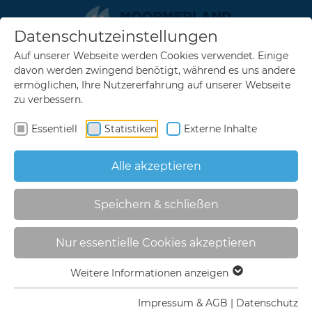
Datenschutzeinstellungen
zurück
zurück
zurück
zurück
zurück
Menu
Auf unserer Webseite werden Cookies verwendet. Einige
Urlaubserlebnisse
Rad & Wandern
Übernachten
Veranstaltungen
Service
davon werden zwingend benötigt, während es uns andere
ermöglichen, Ihre Nutzererfahrung auf unserer Webseite
Sehenswertes
Knotenpunktsystem
Unterkunftssuche
Veranstaltungskalender
FAQ
zu verbessern.
Familienurlaub
Radrouten in Moormerland
Prospekte bestellen
Veranstaltung melden
Gästebefragung
Essentiell
Statistiken
Externe Inhalte
Wassererlebnisse
Überregionale Routen
Ansprechpartner
Alle akzeptieren
Ausflugsziele
Flurnamentouren
Prospekte bestellen
typisch ostfriesisch
Rastplätze
Prospekte online lesen
Speichern & schließen
Lastenrad Meta
Urlaubserinnerung/Souvenirs
MOORMERLAND TOURISMUS
RAD & WANDERN
RadApp
Anreise
Nur essentielle Cookies akzeptieren
RADROUTEN IN MOORMERLAND
Wanderweg Möncheweg
Gästekarte / Gästebeitrag
Weitere Informationen anzeigen
Urlauberbus
Impressum & AGB
|
Datenschutz